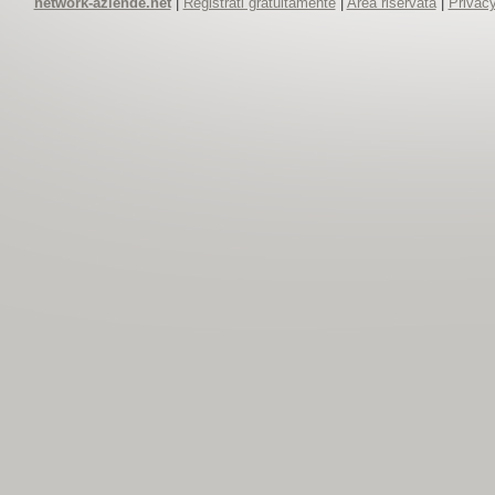
network-aziende.net
|
Registrati gratuitamente
|
Area riservata
|
Privacy